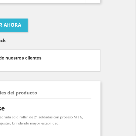
R AHORA
ock
de nuestros clientes
)
les del producto
se
adrada cold roller de 2" soldadas con proceso M I G,
 ajustar, brindando mayor estabilidad.