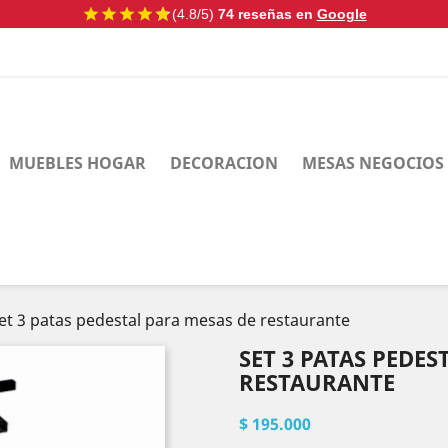
star
star
star
star
star
star
(4.8/5)
74 reseñas en
Google
MUEBLES HOGAR
DECORACION
MESAS NEGOCIOS
et 3 patas pedestal para mesas de restaurante
SET 3 PATAS PEDES
RESTAURANTE
$ 195.000