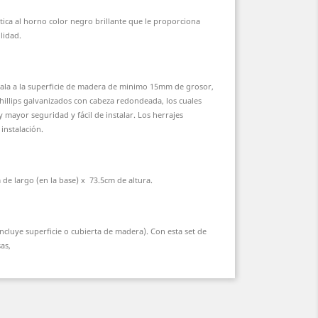
tica al horno color negro brillante que le proporciona
lidad.
tala a la superficie de madera de minimo 15mm de grosor,
hillips galvanizados con cabeza redondeada, los cuales
 mayor seguridad y fácil de instalar. Los herrajes
instalación.
 de largo (en la base) x 73.5cm de altura.
incluye superficie o cubierta de madera). Con esta set de
as,