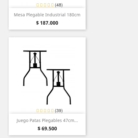
(48)
Mesa Plegable Industrial 180cm
Precio
$ 187.000
(39)
Juego Patas Plegables 47cm...
Precio
$ 69.500